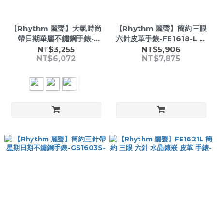
【Rhythm 麗聲】大氣時尚
【Rhythm 麗聲】簡約三眼
帶日期華麗不鏽鋼手錶-
六針皮革手錶-FE1618-L 小
RQ1601
錶徑女款-
NT$3,255
NT$5,906
NT$6,072
NT$7,875