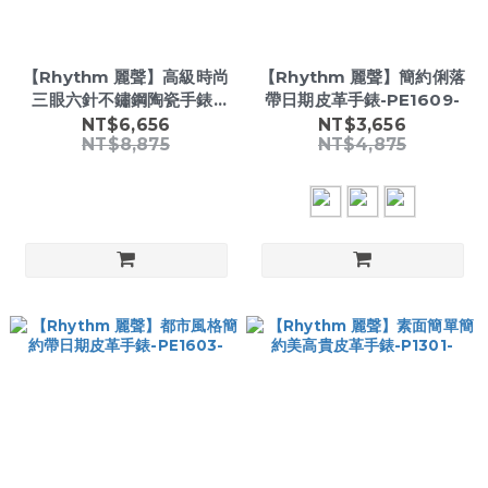
【Rhythm 麗聲】高級時尚
【Rhythm 麗聲】簡約俐落
三眼六針不鏽鋼陶瓷手錶-
帶日期皮革手錶-PE1609-
F1201T-
NT$6,656
NT$3,656
NT$8,875
NT$4,875