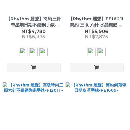
【Rhythm 麗聲】簡約三針
【Rhythm 麗聲】FE1621L
帶星期日期不鏽鋼手錶-
簡約 三眼 六針 水晶鑲嵌 皮
GS1603S-
革 手錶-
NT$4,780
NT$5,906
NT$6,375
NT$7,875