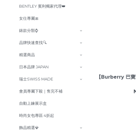
BENTLEY 賓利獨家代理👑
女仕專屬🎀
錶款分類⌚
品牌快速查找🔍
精選商品
日本品牌 JAPAN
【Burberry 巴
瑞士SWISS MADE
會員專屬下殺｜售完不補
自動上鍊展示盒
時尚女包專區 4折起
飾品精選💎