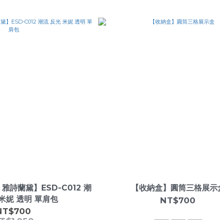
er 雅詩蘭黛】ESD-C012 潮
【收納盒】圓筒三格展示
 米妮 透明 單肩包
NT$700
NT$700