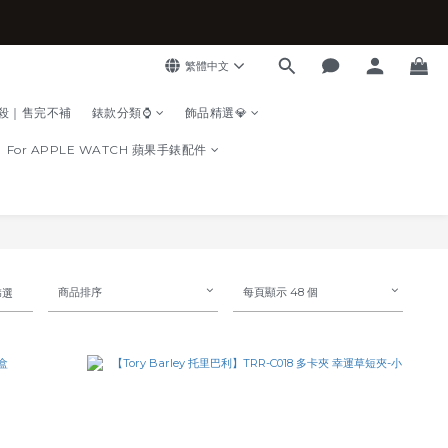
繁體中文
殺｜售完不補
錶款分類⌚
飾品精選💎
For APPLE WATCH 蘋果手錶配件
商品排序
每頁顯示 48 個
篩選