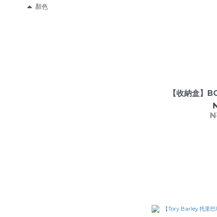
顏色
白色 (9)
黑色 (1)
玫瑰金 (1)
銀色 (1)
風格
【收納盒】BO
氣質 (1)
N
時尚 (1)