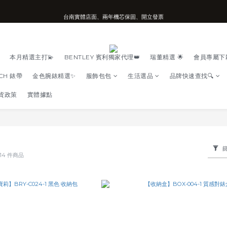
台南實體店面、兩年機芯保固、開立發票
台南實體店面、兩年機芯保固、開立發票
安心購買享七天鑑賞期、可超取可刷卡分期
台南實體店面、兩年機芯保固、開立發票
本月精選主打💫
BENTLEY 賓利獨家代理👑
瑞董精選 🌟
會員專屬下
TCH 錶帶
金色腕錶精選✨
服飾包包
生活選品
品牌快速查找🔍
貨政策
實體據點
14 件商品