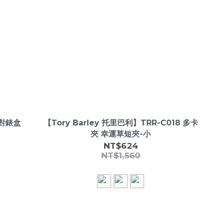
感對錶盒
【Tory Barley 托里巴利】TRR-C018 多卡
夾 幸運草短夾-小
NT$624
NT$1,560