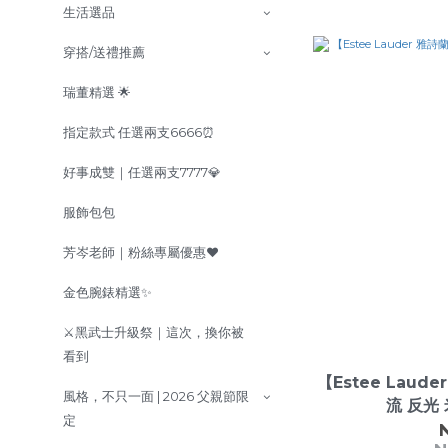
生活選品
穿搭/送禮推薦
瑞董精選 🌟
指定款式 任選兩支6666⏰
好事成雙｜任選兩支7777💎
服飾包包
芳岑老師｜粉絲專屬優惠❤️
金色腕錶精選✨
⚔️黑武士升級祭｜這次，換你被
看到
【Estee Laud
風格，不只一面 | 2026 父親節限
流 反光
定