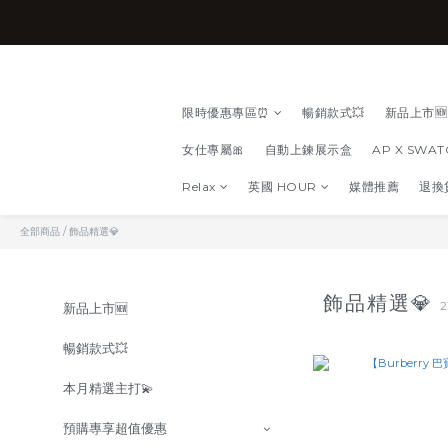
限時優惠專區⏰
暢銷款式💥
新品上市🆕
女仕專屬🎀
自動上鍊展示盒
AP X SWA
Relax
英國 HOUR
媒體推薦
退換
全部商品
/
飾品精選💎
飾品精選💎
2
新品上市🆕
暢銷款式💥
本月精選主打💫
預購專享超值優惠