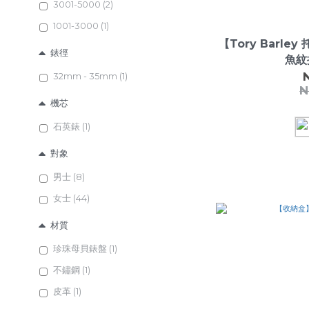
3001-5000 (2)
1001-3000 (1)
【Tory Barle
錶徑
魚紋
32mm - 35mm (1)
N
機芯
石英錶 (1)
對象
男士 (8)
女士 (44)
材質
珍珠母貝錶盤 (1)
不鏽鋼 (1)
皮革 (1)